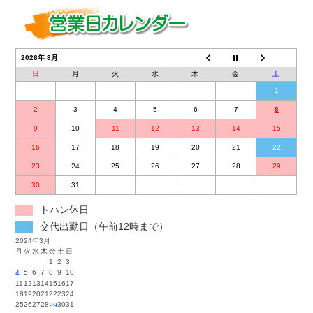
2026年 8月
日
月
火
水
木
金
土
1
2
3
4
5
6
7
8
9
10
11
12
13
14
15
16
17
18
19
20
21
22
23
24
25
26
27
28
29
30
31
トハン休日
交代出勤日（午前12時まで）
2024年3月
月
火
水
木
金
土
日
1
2
3
5
6
7
8
9
10
4
11
12
13
14
15
16
17
18
19
20
21
22
23
24
25
26
27
28
30
31
29