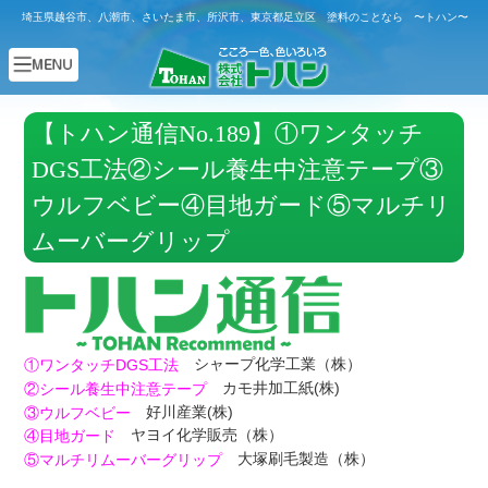
埼玉県越谷市、八潮市、さいたま市、所沢市、東京都足立区 塗料のことなら 〜トハン〜
【トハン通信No.189】①ワンタッチ
DGS工法②シール養生中注意テープ③
ウルフベビー④目地ガード⑤マルチリ
ムーバーグリップ
シャープ化学工業（株）
①ワンタッチDGS工法
カモ井加工紙(株)
②シール養生中注意テープ
好川産業(株)
③ウルフベビー
ヤヨイ化学販売（株）
④目地ガード
大塚刷毛製造（株）
⑤マルチリムーバーグリップ