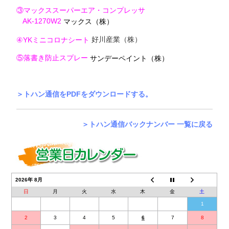
③マックススーパーエア・コンプレッサ
AK-1270W2
マックス（株）
好川産業（株）
④YKミニコロナシート
⑤落書き防止スプレー
サンデーペイント（株）
＞トハン通信をPDFをダウンロードする。
＞トハン通信バックナンバー 一覧に戻る
2026年 8月
日
月
火
水
木
金
土
1
2
3
4
5
6
7
8