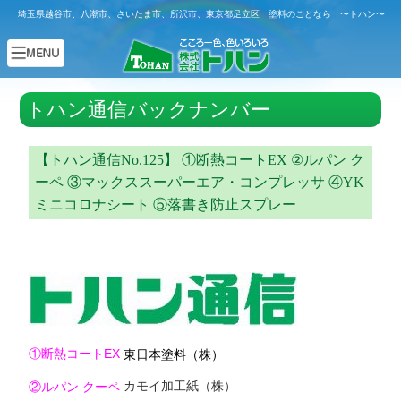
埼玉県越谷市、八潮市、さいたま市、所沢市、東京都足立区 塗料のことなら 〜トハン〜
トハン通信バックナンバー
【トハン通信No.125】 ①断熱コートEX ②ルパン ク
ーペ ③マックススーパーエア・コンプレッサ ④YK
ミニコロナシート ⑤落書き防止スプレー
①断熱コートEX
東日本塗料（株）
カモイ加工紙（株）
②ルパン クーペ