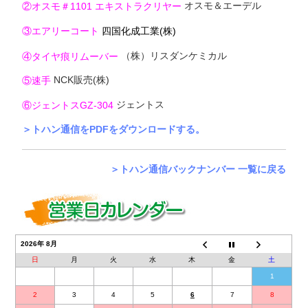
オスモ＆エーデル
②オスモ＃1101 エキストラクリヤー
③エアリーコート
四国化成工業(株)
（株）リスダンケミカル
④タイヤ痕リムーバー
NCK販売(株)
⑤速手
ジェントス
⑥ジェントスGZ-304
＞トハン通信をPDFをダウンロードする。
＞トハン通信バックナンバー 一覧に戻る
2026年 8月
日
月
火
水
木
金
土
1
2
3
4
5
6
7
8