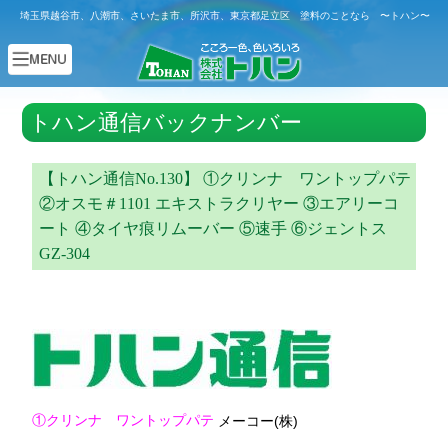
埼玉県越谷市、八潮市、さいたま市、所沢市、東京都足立区 塗料のことなら 〜トハン〜
トハン通信バックナンバー
【トハン通信No.130】 ①クリンナ ワントップパテ
②オスモ＃1101 エキストラクリヤー ③エアリーコ
ート ④タイヤ痕リムーバー ⑤速手 ⑥ジェントス
GZ-304
①クリンナ ワントップパテ
メーコー(株)