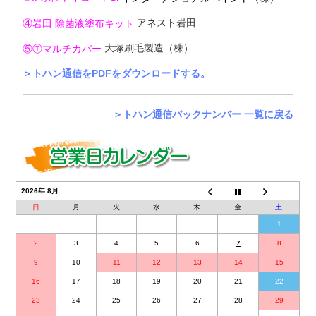
アネスト岩田
④岩田 除菌液塗布キット
大塚刷毛製造（株）
⑤Ⓣマルチカバー
＞トハン通信をPDFをダウンロードする。
＞トハン通信バックナンバー 一覧に戻る
2026年 8月
日
月
火
水
木
金
土
1
2
3
4
5
6
7
8
9
10
11
12
13
14
15
16
17
18
19
20
21
22
23
24
25
26
27
28
29