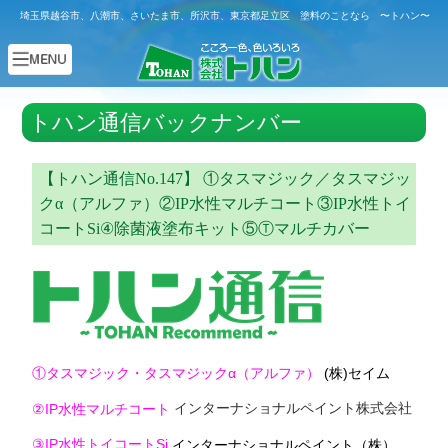
埼玉県越谷市、八潮市、さいたま市、所沢市、東京都足立区 塗料のことなら 〜トハン〜
トハン通信バックナンバー
【トハン通信No.147】 ①タスマジック／タスマジッ
クα（アルファ）②IP水性マルチコート③IP水性トイ
コートSi④除菌液塗布キット⑤Ⓣマルチカバー
①タスマジック・タスマジックα（アルファ）
(株)セイム
インターナショナルペイント株式会社
②IP水性マルチコート
③IP水性トイコートSi
インターナショナルペイント（株）