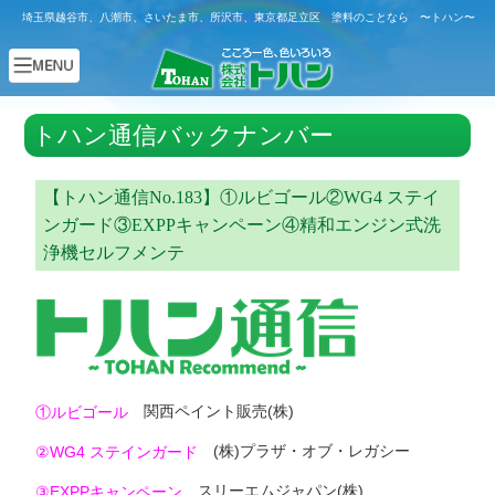
埼玉県越谷市、八潮市、さいたま市、所沢市、東京都足立区 塗料のことなら 〜トハン〜
トハン通信バックナンバー
【トハン通信No.183】①ルビゴール②WG4 ステイ
ンガード③EXPPキャンペーン④精和エンジン式洗
浄機セルフメンテ
関西ペイント販売(株)
①ルビゴール
(株)プラザ・オブ・レガシー
②WG4 ステインガード
スリーエムジャパン(株)
③EXPPキャンペーン