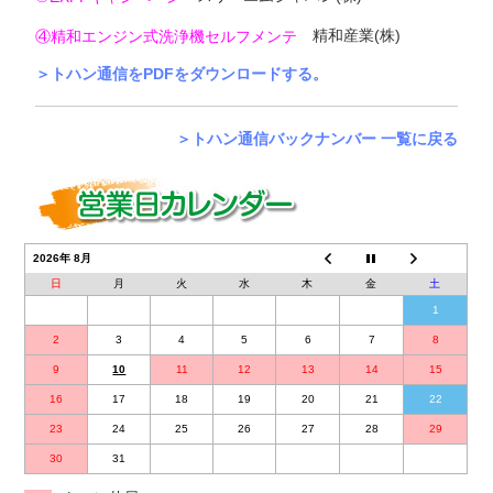
精和産業(株)
④精和エンジン式洗浄機セルフメンテ
＞トハン通信をPDFをダウンロードする。
＞トハン通信バックナンバー 一覧に戻る
2026年 8月
日
月
火
水
木
金
土
1
2
3
4
5
6
7
8
9
10
11
12
13
14
15
16
17
18
19
20
21
22
23
24
25
26
27
28
29
30
31