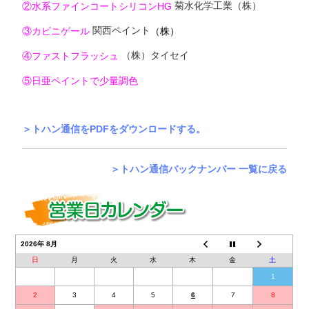
菊水化学工業（株）
②水系ファインコートシリコンHG
関西ペイント
③カビニゲール
（株）
（株）タイセイ
④ファストフラッシュ
⑤日亜ペイントで少量調色
＞トハン通信をPDFをダウンロードする。
＞トハン通信バックナンバー 一覧に戻る
2026年 8月
日
月
火
水
木
金
土
1
2
3
4
5
6
7
8