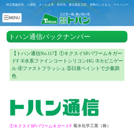
埼玉県越谷市、八潮市、さいたま市、所沢市、東京都足立区 塗料のことなら 〜トハン〜
トハン通信バックナンバー
【トハン通信No.117】①キクスイSPパワームキガー
ドF ②水系ファインコートシリコンHG ③カビニゲー
ル ④ファストフラッシュ ⑤日亜ペイントで少量調
色
菊水化学工業（株）
①キクスイSPパワームキガードF