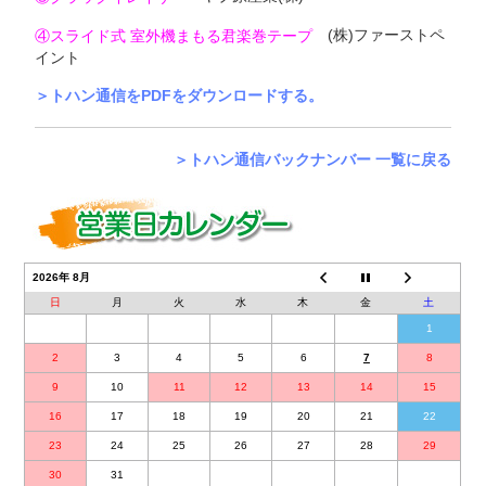
(株)ファーストペ
④スライド式 室外機まもる君楽巻テープ
イント
＞トハン通信をPDFをダウンロードする。
＞トハン通信バックナンバー 一覧に戻る
2026年 8月
日
月
火
水
木
金
土
1
2
3
4
5
6
7
8
9
10
11
12
13
14
15
16
17
18
19
20
21
22
23
24
25
26
27
28
29
30
31