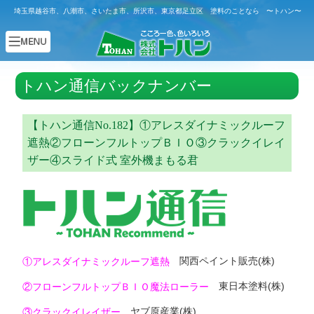
埼玉県越谷市、八潮市、さいたま市、所沢市、東京都足立区 塗料のことなら 〜トハン〜
トハン通信バックナンバー
【トハン通信No.182】①アレスダイナミックルーフ
遮熱②フローンフルトップＢＩＯ③クラックイレイ
ザー④スライド式 室外機まもる君
関西ペイント販売(株)
①アレスダイナミックルーフ遮熱
東日本塗料(株)
②フローンフルトップＢＩＯ魔法ローラー
ヤブ原産業(株)
③クラックイレイザー