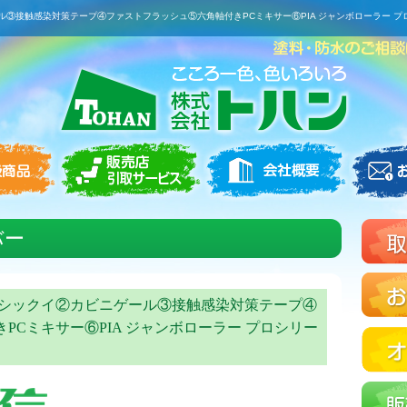
ゲール③接触感染対策テープ④ファストフラッシュ⑤六角軸付きPCミキサー⑥PIA ジャンボローラー
バー
アレスシックイ②カビニゲール③接触感染対策テープ④
PCミキサー⑥PIA ジャンボローラー プロシリー