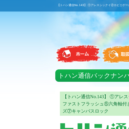
【トハン通信No.143】 ①アレスシックイ②カビニ
トハン通信バックナン
【トハン通信No.143】 ①
ファストフラッシュ⑤六角軸付き
ズ⑦キャンバスロック