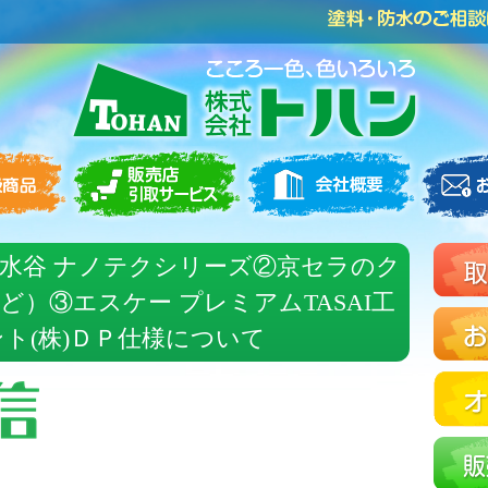
】①水谷 ナノテクシリーズ②京セラのク
）③エスケー プレミアムTASAI工
ト(株)ＤＰ仕様について