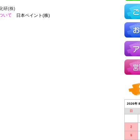
化研(株)
について
日本ペイント(株)
2026年 
日
2
9