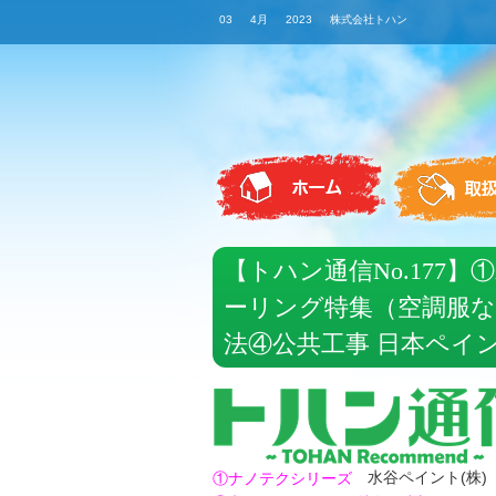
03 4月 2023 株式会社トハン
【トハン通信No.177
ーリング特集（空調服など
法④公共工事 日本ペイン
水谷ペイント(株)
①ナノテクシリーズ