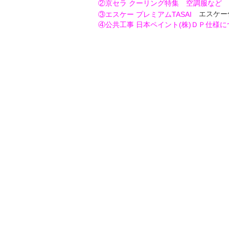
②京セラ クーリング特集 空調服など
エスケー
③エスケー プレミアムTASAI
④公共工事 日本ペイント(株)ＤＰ仕様