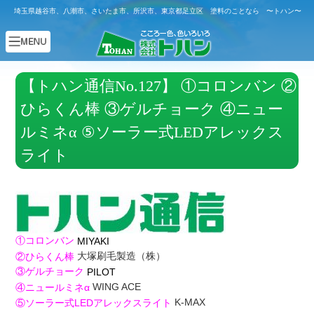
埼玉県越谷市、八潮市、さいたま市、所沢市、東京都足立区 塗料のことなら 〜トハン〜
【トハン通信No.127】 ①コロンバン ②
ひらくん棒 ③ゲルチョーク ④ニュー
ルミネα ⑤ソーラー式LEDアレックス
ライト
①コロンバン
MIYAKI
大塚刷毛製造（株）
②ひらくん棒
③ゲルチョーク
PILOT
WING ACE
④ニュールミネα
K-MAX
⑤ソーラー式LEDアレックスライト